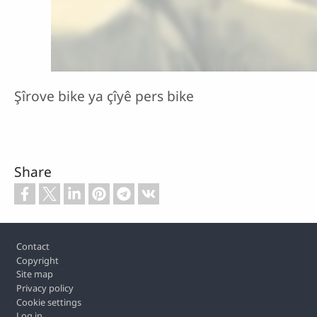
Şîrove bike ya çîyê pers bike
Share
Footer
Contact
Copyright
Site map
Privacy policy
Cookie settings
Log in