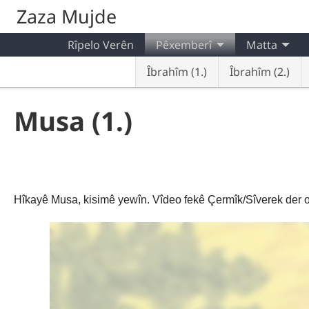
Skip to main content
Zaza Mujde
Rîpelo Verên
Pêxemberî
Matta
Îbrahîm (1.)
Îbrahîm (2.)
Musa (1.)
Hîkayê Musa, kisimê yewîn. Vîdeo fekê Çermîk/Sîverek der o