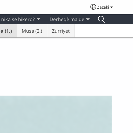
Zazakî
Select your lan
 nika se bikero?
Derheqê ma de
a (1.)
Musa (2.)
Zurrîyet