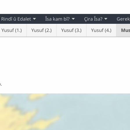
Rindî û Edalet
Îsa kam bî?
Çira Îsa?
Gerek
Yusuf (1.)
Yusuf (2.)
Yusuf (3.)
Yusuf (4.)
Mus
.