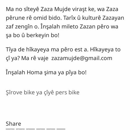
Ma no sîteyê Zaza Mujde viraşt ke, wa Zaza
pêrune rê omid bido. Tarîx û kulturê Zazayan
zaf zengîn o. Înşalah mileto Zazan pêro wa
şa bo û berkeyin bo!
Tîya de hîkayeya ma pêro est a. Hîkayeya to
çî ya? Ma rê vaje
zazamujde@gmail.com
Înşalah Homa şima ya pîya bo!
Şîrove bike ya çîyê pers bike
Share