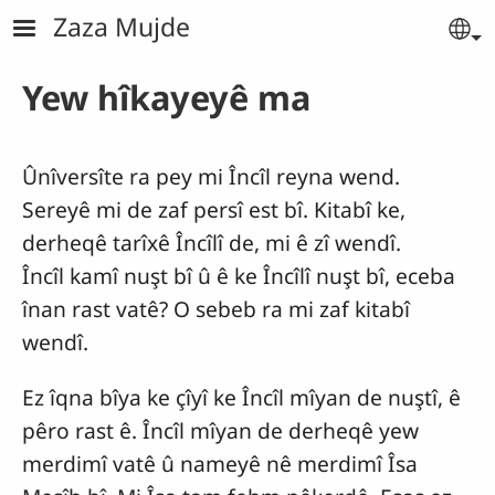
Skip to main content
Zaza Mujde
Se
Yew hîkayeyê ma
Ûnîversîte ra pey mi Încîl reyna wend.
Sereyê mi de zaf persî est bî. Kitabî ke,
derheqê tarîxê Încîlî de, mi ê zî wendî.
Încîl kamî nuşt bî û ê ke Încîlî nuşt bî, eceba
înan rast vatê? O sebeb ra mi zaf kitabî
wendî.
Ez îqna bîya ke çîyî ke Încîl mîyan de nuştî, ê
pêro rast ê. Încîl mîyan de derheqê yew
merdimî vatê û nameyê nê merdimî Îsa