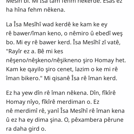
Mesîh bî. Mi Îsa tam fehm nêkerdê. Esas ez
ha hîna fehm nêkena.
La Îsa Mesîhî wad kerdê ke kam ke ey
rê bawer/îman keno, o nêmiro û ebedî weş
bo. Mi ey rê bawer kerd. Îsa Mesîhî zî vatê,
"Rayîr ez a. Bê mi kes
nêşeno/nêşkeno/nêşikneno şiro Homay het.
Kam ke qayilo şiro cenet, lazim o ke mi rê
îman bikero." Mi qisanê Îsa rê îman kerd.
Ez ha yew dîn rê îman nêkena. Dîn, fîkîrê
Homay nîyo, fîkîrê merdiman o. Ez
nê merdimî rê, yanî Îsa Mesîhî rê îman kena
û ez ha ey dima şina. O, pêxambera pêrune
ra daha gird o.