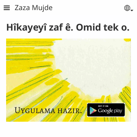
Skip to main content
Zaza Mujde
Se
Hîkayeyî zaf ê. Omid tek o.