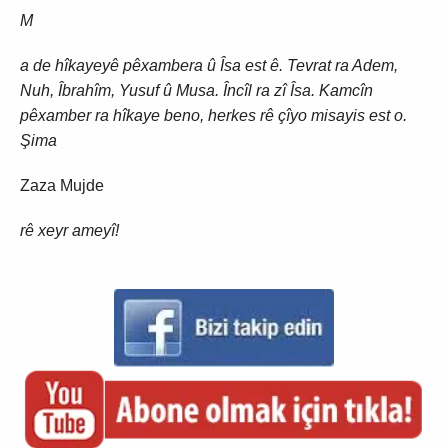
M
a de hîkayeyê pêxambera û Îsa est ê. Tevrat ra Adem,
Nuh, Îbrahîm, Yusuf û Musa. Încîl ra zî Îsa. Kamcîn
pêxamber ra hîkaye beno, herkes rê çîyo misayis est o.
Şima
Zaza Mujde
rê xeyr ameyî!