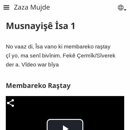
Skip to main content
Zaza Mujde
Se
Musnayişê İsa 1
No vaaz di, Îsa vano ki membareko raştay
çî yo, ma senî bivînim. Fekê Çermîk/Sîverek
der a. Vîdeo war bîya
Membareko Raştay
Video file