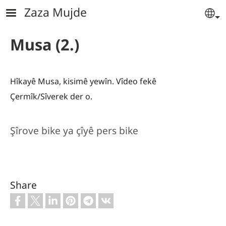
Skip to main content
Zaza Mujde
Se
Musa (2.)
Hîkayê Musa, kisimê yewîn. Vîdeo fekê
Çermîk/Sîverek der o.
Şîrove bike ya çîyê pers bike
Share