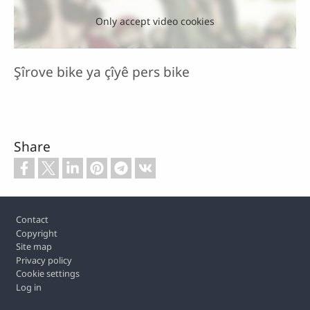
Only accept video cookies
Şîrove bike ya çîyê pers bike
Share
Footer
Contact
Copyright
Site map
Privacy policy
Cookie settings
Log in