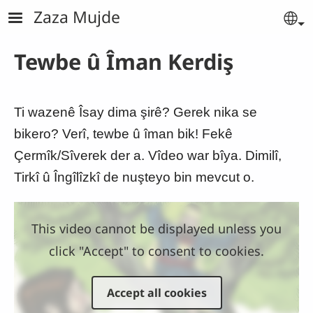
Skip to main content
Zaza Mujde
Se
Tewbe û Îman Kerdiş
Ti wazenê Îsay dima şirê? Gerek nika se
bikero? Verî, tewbe û îman bik! Fekê
Çermîk/Sîverek der a. Vîdeo war bîya. Dimilî,
Tirkî û Îngîlîzkî de nuşteyo bin mevcut o.
This video cannot be displayed unless you
click "Accept" to consent to cookies.
Accept all cookies