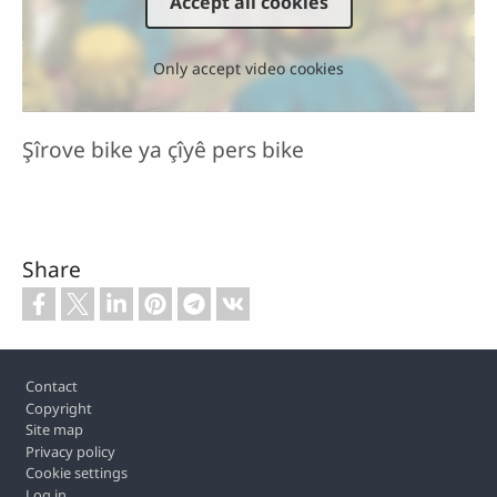
Accept all cookies
Only accept video cookies
Şîrove bike ya çîyê pers bike
Share
Footer
Contact
Copyright
Site map
Privacy policy
Cookie settings
Log in