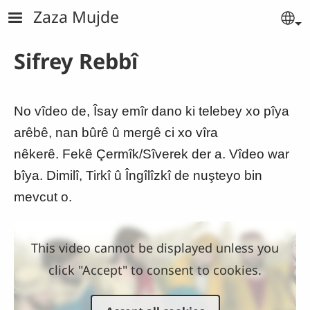
Skip to main content
Zaza Mujde
Se
Sifrey Rebbî
No vîdeo de, Îsay emîr dano ki telebey xo pîya
arêbê, nan bûrê û mergê ci xo vîra
nêkerê. Fekê Çermîk/Sîverek der a. Vîdeo war
bîya. Dimilî, Tirkî û Îngîlîzkî de nuşteyo bin
mevcut o.
This video cannot be displayed unless you
click "Accept" to consent to cookies.