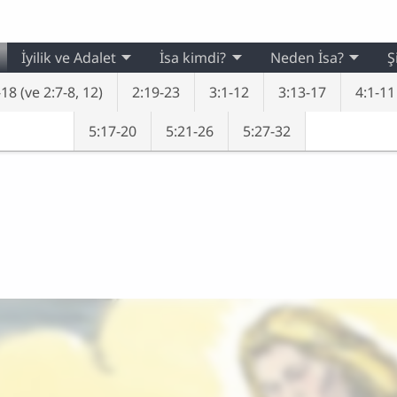
İyilik ve Adalet
İsa kimdi?
Neden İsa?
Ş
18 (ve 2:7-8, 12)
2:19-23
3:1-12
3:13-17
4:1-11
5:17-20
5:21-26
5:27-32