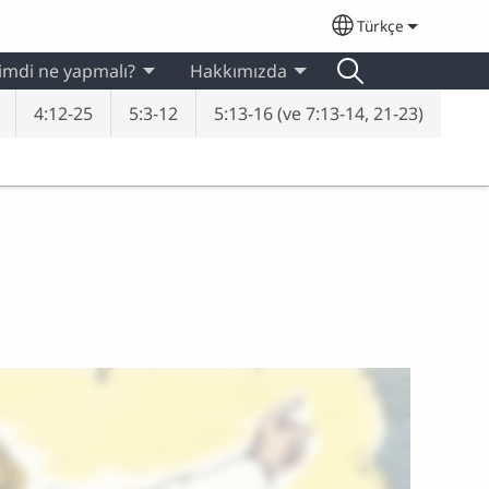
Türkçe
Select your lan
imdi ne yapmalı?
Hakkımızda
4:12-25
5:3-12
5:13-16 (ve 7:13-14, 21-23)