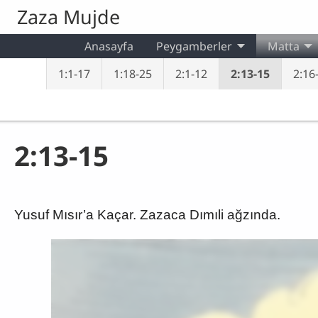
Skip to main content
Zaza Mujde
Anasayfa
Peygamberler
Matta
1:1-17
1:18-25
2:1-12
2:13-15
2:16-
2:13-15
Yusuf Mısır’a Kaçar. Zazaca Dımıli ağzında.