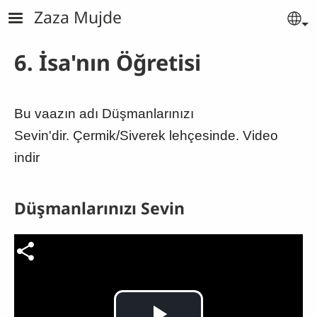
Skip to main content
Zaza Mujde
Se
6. İsa'nın Öğretisi
Bu vaazın adı Düşmanlarınızı
Sevin'dir. Çermik/Siverek lehçesinde. Video
indir
Düşmanlarınızı Sevin
Video file