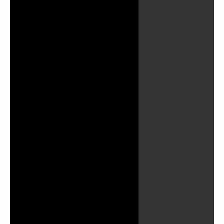
Play
Video