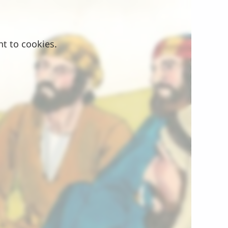
nt to cookies.