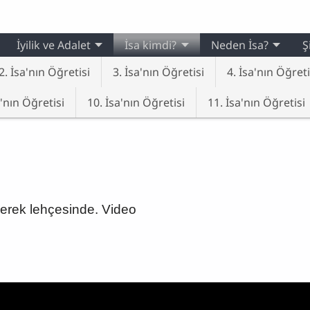
İyilik ve Adalet
İsa kimdi?
Neden İsa?
Ş
2. İsa'nın Öğretisi
3. İsa'nın Öğretisi
4. İsa'nın Öğreti
a'nın Öğretisi
10. İsa'nın Öğretisi
11. İsa'nın Öğretisi
verek lehçesinde. Video