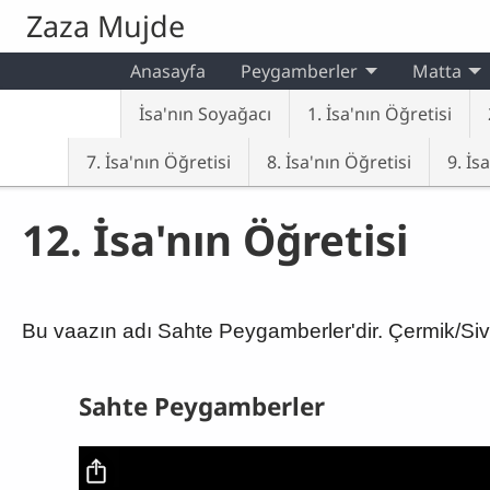
Skip to main content
Zaza Mujde
Anasayfa
Peygamberler
Matta
İsa'nın Soyağacı
1. İsa'nın Öğretisi
7. İsa'nın Öğretisi
8. İsa'nın Öğretisi
9. İs
12. İsa'nın Öğretisi
Bu vaazın adı Sahte Peygamberler'dir. Çermik/Si
Sahte Peygamberler
Video file