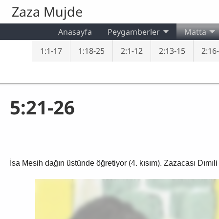
Skip to main content
Zaza Mujde
Anasayfa
Peygamberler
Matta
1:1-17
1:18-25
2:1-12
2:13-15
2:16-
5:21-26
İsa Mesih dağın üstünde öğretiyor (4. kısım). Zazacası Dımıli