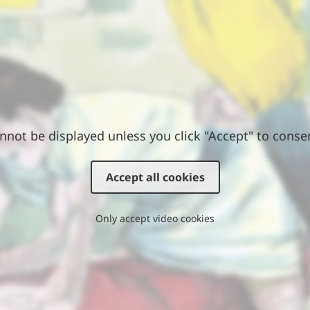
nnot be displayed unless you click "Accept" to conse
Accept all cookies
Only accept video cookies