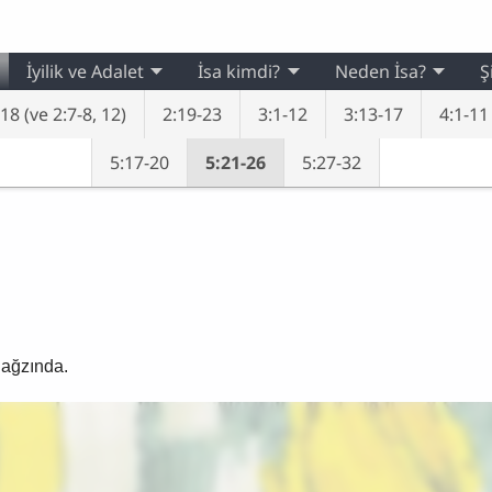
İyilik ve Adalet
İsa kimdi?
Neden İsa?
Ş
18 (ve 2:7-8, 12)
2:19-23
3:1-12
3:13-17
4:1-11
5:17-20
5:21-26
5:27-32
 ağzında.