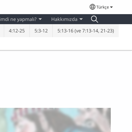
Türkçe
Select your lan
imdi ne yapmalı?
Hakkımızda
4:12-25
5:3-12
5:13-16 (ve 7:13-14, 21-23)